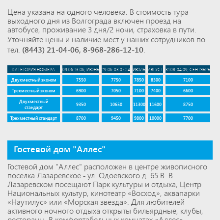
Цена указана на одного человека. В стоимость тура
выходного дня из Волгограда включен проезд на
автобусе, проживание 3 дня/2 ночи, страховка в пути.
Уточняйте цены и наличие мест у наших сотрудников по
тел.
(8443) 21-04-06
,
8-968-286-12-10
.
КАТЕГОРИЯ НОМЕРА
09.06-13.06, ИЮНЬ
29.06-03.07.24
ИЮЛЬ
АВГУСТ
31.08-04.09, СЕНТЯБРЬ
Двухместный эконом
7550
7750
7850
8300
7100
Трехместный эконом
6900
7050
7100
7400
6600
Двухместный
9350
10650
11300
11600
8750
стандарт
Трехместный стандарт
8700
9450
9800
10000
7700
Гостевой дом "Аллес"
Гостевой дом "Аллес" расположен в центре живописного
поселка Лазаревское - ул. Одоевского д. 65 В. В
Лазаревском посещают Парк культуры и отдыха, Центр
Национальных культур, кинотеатр «Восход», аквапарки
«Наутилус» или «Морская звезда». Для любителей
активного ночного отдыха открыты бильярдные, клубы,
рестораны. В комфортабельных комнатах «Аллес»