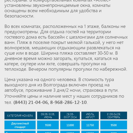
установлены звуконепроницаемые окна, комнаты
оснащены всем необходимым для удобства и
безопасности.
Во всех комнатах, расположенных на 1 этаже, балконы не
предусмотрены. Для отдыха гостей на территории
гостевого дома есть бассейн с шезлонгами для солнечных
ванн. Пляж в поселке покрыт мелкой галькой, у него нет
волнорезов, мешающих отдыхающим развлекаться на
суше или в воде. Ширина пляжа составляет 30-50 м. В
дневное время можно загорать, купаться, кататься на
катере, скутере или яхте, совершать прогулки на
теплоходе. Вечером популярны прогулки по набережной.
Цена указана на одного человека. В стоимость тура
выходного дня из Волгограда включен проезд на
автобусе, проживание 3 дня/2 ночи, страховка в пути.
Уточняйте цены и наличие мест у наших сотрудников по
тел.
(8443) 21-04-06
,
8-968-286-12-10
.
09.06-13.06,
29.06-
ИЮЛЬ,
31.08-04.09,
КАТЕГОРИЯ НОМЕРА
ИЮНЬ
03.07.2024
АВГУСТ
СЕНТЯБРЬ
Двухместный
9500
11000
11750
9500
стандарт