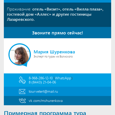
Проживание:
отель «Визит», отель «Вилла плаза»,
гостевой дом «Аллес»
и другие гостиницы
Лазаревского.
Звоните прямо сейчас!
Мария Шуренкова
Эксперт по турам из Волжского
(
)
8-968-286-12-10
WhatsApp
8 (8443) 21-04-06
tourvetert@mail.ru
vk.com/mshurenkova
Примерная программа тура