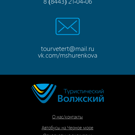
8 (8443) 21-04-06
tourvetert@mail.ru
vk.com/mshurenkova
О нас/контакты
Автобусы на Черное море