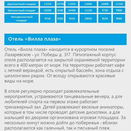
Двухместный стандарт
12250
10700
11950
12600
10900
11250
Трехместный стандарт
10500
9500
10400
11150
9750
9900
Четырехместный
9750
9300
9550
10050
8550
9000
стандарт
Отель «Вилла плаза»
Отель «Вилла плаза» находится в курортном поселке
Лазаревское - ул. Победы д. 317. Пятиэтажный корпус
отеля располагается на закрытой охраняемой территории
всего в 400 метрах от моря. На территории работает кафе
с летней верандой, есть открытый бассейн, зона отдыха с
шезлонгами рядом. От всюду открываются красивые
виды на море.
В отеле регулярно проходят развлекательные
мероприятия, устраиваются танцевальные вечера, а для
любителей спорта на первом этаже работает
тренажерный зал. Детей развлекают веселые аниматоры,
которые в том числе проводят детские дискотеки, а для
малышей во дворике организована игровая площадка. За
несколько минут можно дойти до побережья - вблизи
располагаются как галечный, так и песчаный пляж.