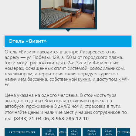
Отель «Визит»
Отель «Визит» находится в центре Лазаревского по
адресу — ул.Победы, 129, в 150 м от городского пляжа.
Гости могут расположиться в 2-х, 3-х или 4-х местных
номерах, оснащенных сплит-системой, холодильником,
телевизором, а территория отеля порадует туристов
наличием бассейна, собственной кухни, и доступом к Wi-
Fi!
Цена указана на одного человека. В стоимость тура
выходного дня из Волгограда включен проезд на
автобусе, проживание 3 дня/2 ночи, страховка в пути.
Уточняйте цены и наличие мест у наших сотрудников по
тел.
(8443) 21-04-06
,
8-968-286-12-10
.
11.06-
04.07-
ИЮЛЬ,
29.08-
КАТЕГОРИЯ НОМЕРА
ИЮНЬ
СЕНТЯБРЬ
16.06.24
08.07
АВГУСТ
02.09